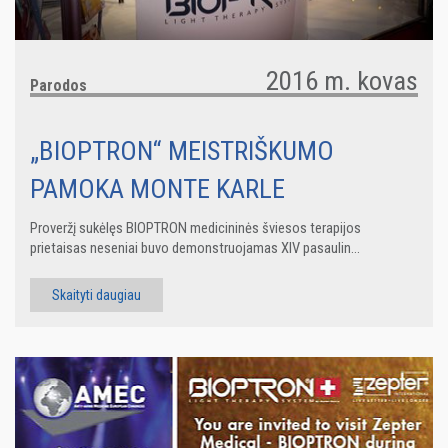
2016 m. kovas
Parodos
„BIOPTRON“ MEISTRIŠKUMO
PAMOKA MONTE KARLE
Proveržį sukėlęs BIOPTRON medicininės šviesos terapijos
prietaisas neseniai buvo demonstruojamas XIV pasaulin...
Skaityti daugiau