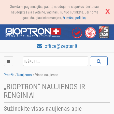
Siekdami pagerinti jūsų patirtį, naudojame slapukus. Jei toliau
naudojatės šia svetaine, vadinasi, su tuo sutinkate. Jei norite
gauti daugiau informacijos,
žr. mūsų politiką
.
office@zepter.lt
Pradžia
/
Naujienos
>
Visos naujienos
„BIOPTRON“ NAUJIENOS IR
RENGINIAI
Sužinokite visas naujienas apie