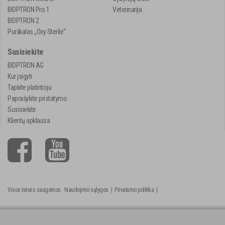
BIOPTRON Pro 1
Veterinarija
BIOPTRON 2
Purškalas „Oxy Sterile“
Susisiekite
BIOPTRON AG
Kur įsigyti
Tapkite platintoju
Paprašykite pristatymo
Susisiekite
Klientų apklausa
Visos teisės saugomos.
Naudojimo sąlygos
|
Privatumo politika
|