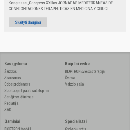
Kongresas „Congress XXIIIas JORNADAS MEDITERRANEAS DE
CONFRONTACIONES TERAPEUTICAS EN MEDICINA Y CIRUGI...
Skaityti daugiau
Kas gydoma
Kaip tai veikia
Žaizdos
BIOPTRON šviesos terapija
Skausmas
Šviesa
Odos problemos
Vaizdo įrašai
Sportuojant patirti sužalojimai
Senėjimo lėtinimas
Pediatrija
SAD
Gaminiai
Specialistai
BIOPTRON MedAll
Gydytojų sritis