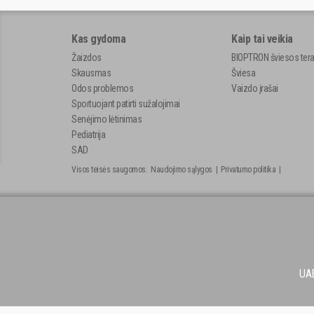
Kas gydoma
Kaip tai veikia
Žaizdos
BIOPTRON šviesos tera
Skausmas
Šviesa
Odos problemos
Vaizdo įrašai
Sportuojant patirti sužalojimai
Senėjimo lėtinimas
Pediatrija
SAD
Visos teisės saugomos.
Naudojimo sąlygos
|
Privatumo politika
|
UAB