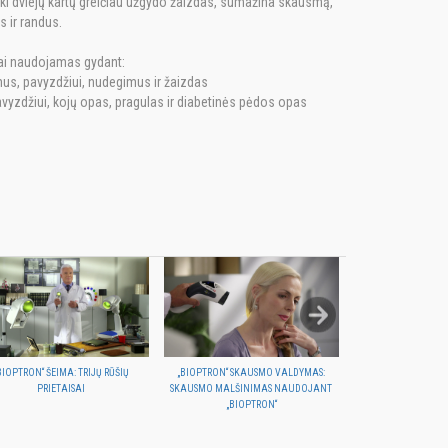
iki dviejų kartų greičiau užgydo žaizdas, sumažina skausmą,
 ir randus.
i naudojamas gydant:
imus, pavyzdžiui, nudegimus ir žaizdas
avyzdžiui, kojų opas, pragulas ir diabetinės pėdos opas
BIOPTRON“ ŠEIMA: TRIJŲ RŪŠIŲ
„BIOPTRON“ SKAUSMO VALDYMAS:
NAUDODAMI „BIOP
PRIETAISAI
SKAUSMO MALŠINIMAS NAUDOJANT
SPORTUOJANT PATIR
„BIOPTRON“