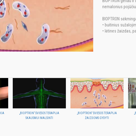
BIOPTRON geriau ir 
nemalonius pojūčius
BIOPTRON sėkminga
• buitinius sužaloj
• lėtines žaizdas, p
KIA
„BIOPTRON“ ŠVIESOS TERAPIJA
„BIOPTRON“ ŠVIESOS TERAPIJA
„
SKAUSMUI MALŠINTI
ŽAIZDOMS GYDYTI