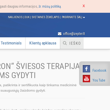
e gauti daugiau informacijos,
žr. mūsų politiką
.
NAUJIENOS
|
DUK
|
SVETAINĖS ŽEMĖLAPIS
|
PASIRINKITE ŠALĮ
office@zepter.lt
Testimonials
Klientų apklausa
RON“ ŠVIESOS TERAPIJA
Facebook
MS GYDYTI
You Tube
a, patikrinta ir sertifikuota kaip tinkama medicininė
 suaugusiųjų žaizdoms gydyti.