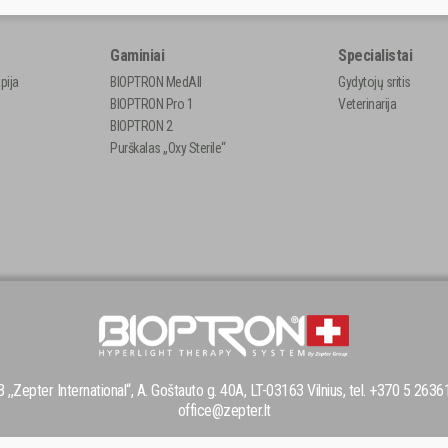
Gaminiai
Specialistai
pija
BIOPTRON MedAll
Gydytojų sritis
BIOPTRON Pro 1
Veterinarija
BIOPTRON 2
Purškalas „Oxy Sterile“
 ,,Zepter International“, A. Goštauto g. 40A, LT-03163 Vilnius, tel. +370 5 2636
office@zepter.lt