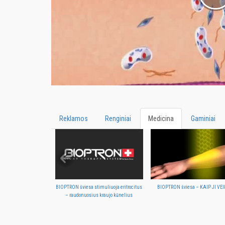
Reklamos
Renginiai
Medicina
Gaminiai
BIOPTRON šviesa stimuliuoja eritrocitus
BIOPTRON šviesa – KAIP JI VEI
– raudonuosius kraujo kūnelius