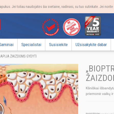
apukus. Jei toliau naudojatės šia svetaine, vadinasi, su tuo sutinkate. Jei norit
Gaminiai
Specialistai
Susisiekite
Užsisakykite dabar
RAPIJA ŽAIZDOMS GYDYTI
„BIOPT
ŽAIZDO
Kliniškai išbandyt
priemonė vaikų ir