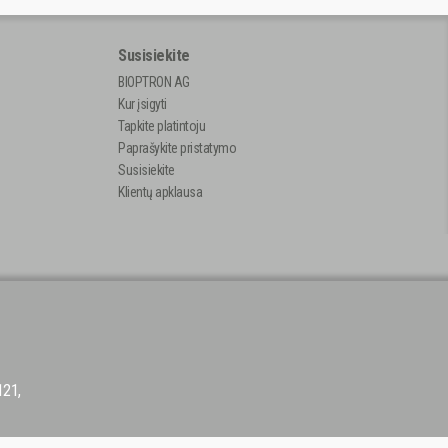
Susisiekite
BIOPTRON AG
Kur įsigyti
Tapkite platintoju
Paprašykite pristatymo
Susisiekite
Klientų apklausa
121,