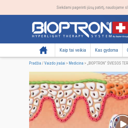
Siekdami pagerinti jūsų patirtį, naudojame sl
Pradžia
Kaip tai veikia
Kas gydoma
Pradžia
/
Vaizdo įrašai
>
Medicina
>
„BIOPTRON“ ŠVIESOS TE