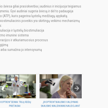
 šviesa giliai prasiskverbia į audinius ir inicijuoja teigiamus
gmeniu. Gyvi audiniai sugeria šviesą ir dėl to padaugėja
o (ATP), kuris pagerina ląstelių medžiagų apykaitą.
iostimuliacinis poveikis yra skirtingų veikimo mechanizmų
s:
liacija ir ląstelių biostimuliacija
izmo imuninė sistema
eracijos ir atkuriamuosius procesus
 gijimą
 arba sumažina jo intensyvumą
BIOPTRON“ ŠEIMA: TRIJŲ RŪŠIŲ
„BIOPTRON“ SKAUSMO VALDYMAS:
NAUDODAMI „BIOP
PRIETAISAI
SKAUSMO MALŠINIMAS NAUDOJANT
SPORTUOJANT PATIR