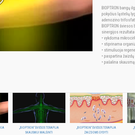
BIOPTRON bangų ilgio
pokyčius ląstelių ly
adenozino trifosfat
BIOPTRON šviesos b
sinergijos rezultata
• vykdoma mikrocirku
• stiprinama organ
• stimuliuoja regen
• paspartina žaizdų
• pašalina skausmą
KIA
„BIOPTRON“ ŠVIESOS TERAPIJA
„BIOPTRON“ ŠVIESOS TERAPIJA
„
SKAUSMUI MALŠINTI
ŽAIZDOMS GYDYTI