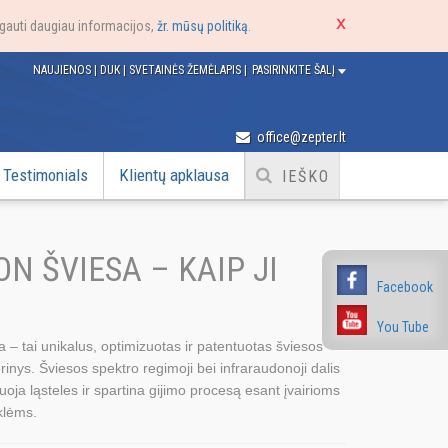
e gauti daugiau informacijos,
žr. mūsų politiką
.
NAUJIENOS
|
DUK
|
SVETAINĖS ŽEMĖLAPIS
|
PASIRINKITE ŠALĮ
office@zepter.lt
Testimonials
Klientų apklausa
N ŠVIESA – KAIP JI
Facebook
You Tube
 tai unikalus, optimizuotas ir patentuotas šviesos
rinys. Šviesos spektro regimoji bei infraraudonoji dalis
iuoja ląsteles ir spartina gijimo procesą esant įvairioms
klėms.