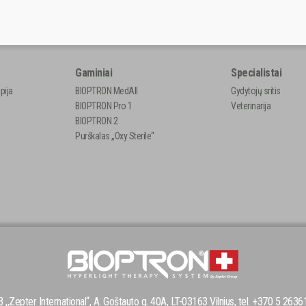
Gaminiai
Specialistai
pija
BIOPTRON MedAll
Gydytojų sritis
BIOPTRON Pro 1
Veterinarija
BIOPTRON 2
Purškalas „Oxy Sterile“
 ,,Zepter International“, A. Goštauto g. 40A, LT-03163 Vilnius, tel. +370 5 2636