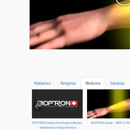
Reklamos
Renginiai
Medicina
Gaminiai
BIOPTRON šviesa stimuliuoja eritrocitus
BIOPTRON šviesa – KAIP JI VEI
– raudonuosius kraujo kūnelius