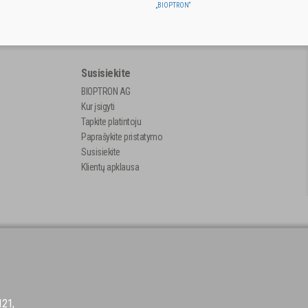
„BIOPTRON“
Susisiekite
BIOPTRON AG
Kur įsigyti
Tapkite platintoju
Paprašykite pristatymo
Susisiekite
Klientų apklausa
121,