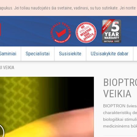
apukus. Jei toliau naudojatės šia svetaine, vadinasi, su tuo sutinkate. Jei norit
Gaminiai
Specialistai
Susisiekite
Užsisakykite dabar
I VEIKIA
BIOPTRO
VEIKIA
BIOPTRON šviesa –
charakteristikų de
biologiškai stimul
medicininėms bū