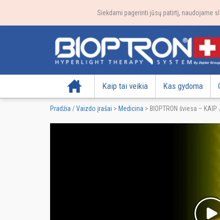
Siekdami pagerinti jūsų patirtį, naudojame sl
Pradžia
Kaip tai veikia
Kas gydoma
Pradžia
/
Vaizdo įrašai
>
Medicina
>
BIOPTRON šviesa – KAIP J