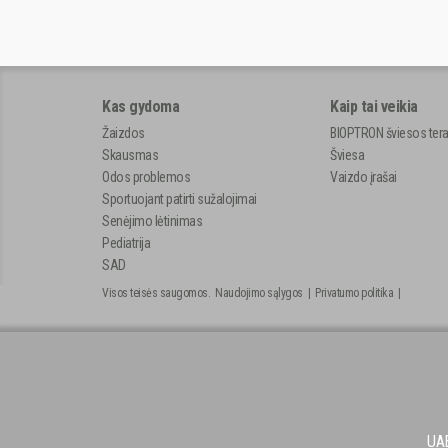
Kas gydoma
Kaip tai veikia
Žaizdos
BIOPTRON šviesos tera
Skausmas
Šviesa
Odos problemos
Vaizdo įrašai
Sportuojant patirti sužalojimai
Senėjimo lėtinimas
Pediatrija
SAD
Visos teisės saugomos.
Naudojimo sąlygos
|
Privatumo politika
|
UAB