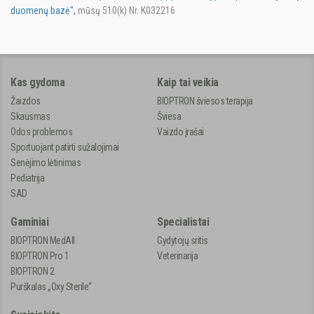
duomenų bazė",
mūsų 510(k) Nr. K032216
Kas gydoma
Kaip tai veikia
Žaizdos
BIOPTRON šviesos terapija
Skausmas
Šviesa
Odos problemos
Vaizdo įrašai
Sportuojant patirti sužalojimai
Senėjimo lėtinimas
Pediatrija
SAD
Gaminiai
Specialistai
BIOPTRON MedAll
Gydytojų sritis
BIOPTRON Pro 1
Veterinarija
BIOPTRON 2
Purškalas „Oxy Sterile“