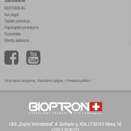
Susisiekite
BIOPTRON AG
Kur įsigyti
Tapkite platintoju
Paprašykite pristatymo
Susisiekite
Klientų apklausa
Visos teisės saugomos.
Naudojimo sąlygos
|
Privatumo politika
|
UAB ,,Zepter International“, A. Goštauto g. 40A, LT-03163 Vilnius, tel.
+370 5 2636121,