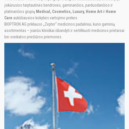
įsikūrusios tarptautinės bendrovės, gaminančios, parduodančios ir
platinančios grupių
Medical, Cosmetics, Luxury, Home Art
ir
Home
Care
aukščiausios kokybės vartojimo prekes.
BIOPTRON AG priklauso „Zepter“ medicinos padaliniui, kurio gaminių
asortimentas – įvairūs kliniškai išbandyti ir sertifikuoti medicinos prietaisai
bei sveikatos priežiūros priemonės.