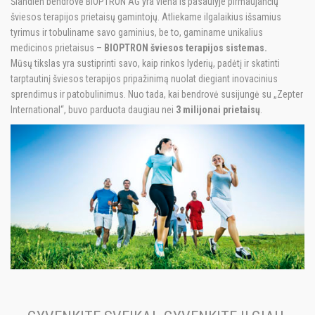
Šiandien bendrovė BIOPTRON AG yra viena iš pasaulyje pirmaujančių
šviesos terapijos prietaisų gamintojų. Atliekame ilgalaikius išsamius
tyrimus ir tobuliname savo gaminius, be to, gaminame unikalius
medicinos prietaisus –
BIOPTRON šviesos terapijos sistemas.
Mūsų tikslas yra sustiprinti savo, kaip rinkos lyderių, padėtį ir skatinti
tarptautinį šviesos terapijos pripažinimą nuolat diegiant inovacinius
sprendimus ir patobulinimus. Nuo tada, kai bendrovė susijungė su „Zepter
International“, buvo parduota daugiau nei
3 milijonai prietaisų
.