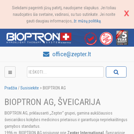
Siekdami pagerinti jūsų patirtį, naudojame slapukus. Jei toliau
naudojatės šia svetaine, vadinasi, su tuo sutinkate. Jei norite
gauti daugiau informacijos,
žr. mūsų politiką
.
office@zepter.lt
Pradžia
/
Susisiekite
>
BIOPTRON AG
BIOPTRON AG, ŠVEICARIJA
BIOPTRON AG, priklausanti „Zepter“ grupei, gamina aukščiausios
šveicariškos kokybės medicinos prietaisus ir garantuoja nepriekaištingus
gamybos standartus.
1996 m. BIOPTRON AG prisijungė prie
Zepter International
, Šveicarijoje