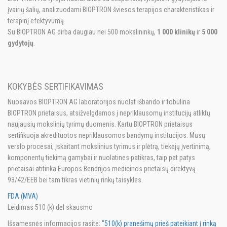
įvairių šalių, analizuodami BIOPTRON šviesos terapijos charakteristikas ir
terapinį efektyvumą.
Su BIOPTRON AG dirba daugiau nei 500 mokslininkų,
1 000 klinikų
ir
5 000
gydytojų
.
KOKYBĖS SERTIFIKAVIMAS
Nuosavos BIOPTRON AG laboratorijos nuolat išbando ir tobulina
BIOPTRON prietaisus, atsižvelgdamos į nepriklausomų institucijų atliktų
naujausių mokslinių tyrimų duomenis. Kartu BIOPTRON prietaisus
sertifikuoja akredituotos nepriklausomos bandymų institucijos. Mūsų
verslo procesai, įskaitant mokslinius tyrimus ir plėtrą, tiekėjų įvertinimą,
komponentų tiekimą gamybai ir nuolatines patikras, taip pat patys
prietaisai atitinka Europos Bendrijos medicinos prietaisų direktyvą
93/42/EEB bei tam tikras vietinių rinkų taisykles.
FDA (MVA)
Leidimas 510 (k) dėl skausmo
Išsamesnės informacijos rasite:
"510(k) pranešimų prieš pateikiant į rinką