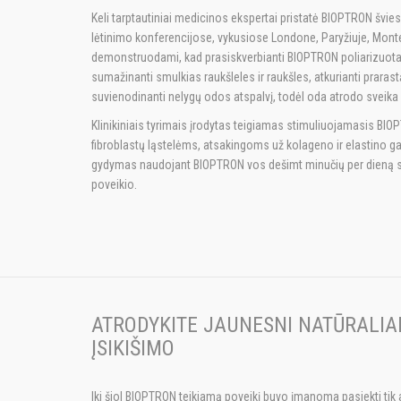
Keli tarptautiniai medicinos ekspertai pristatė BIOPTRON švie
lėtinimo konferencijose, vykusiose Londone, Paryžiuje, Monte 
demonstruodami, kad prasiskverbianti BIOPTRON poliarizuota šv
sumažinanti smulkias raukšleles ir raukšles, atkurianti praras
suvienodinanti nelygų odos atspalvį, todėl oda atrodo sveika i
Klinikiniais tyrimais įrodytas teigiamas stimuliuojamasis B
fibroblastų ląstelėms, atsakingoms už kolageno ir elastino g
gydymas naudojant BIOPTRON vos dešimt minučių per dieną su
poveikio.
ATRODYKITE JAUNESNI NATŪRALIAI
ĮSIKIŠIMO
Iki šiol BIOPTRON teikiamą poveikį buvo įmanoma pasiekti tik 