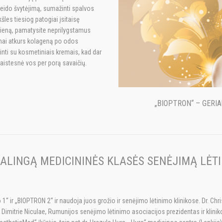
 veido švytėjimą, sumažinti spalvos
šles tiesiog patogiai įsitaisę
eną, pamatysite neprilygstamus
amai atkurs kolageną po odos
nti su kosmetiniais kremais, kad dar
kaistesnė vos per porą savaičių.
„BIOPTRON“ – GERI
 GALINGĄ MEDICININĖS KLASĖS SENĖJIMĄ LĖT
 1“ ir „BIOPTRON 2“ ir naudoja juos grožio ir senėjimo lėtinimo klinikose. Dr. Ch
 Dimitrie Niculae, Rumunijos senėjimo lėtinimo asociacijos prezidentas ir klin