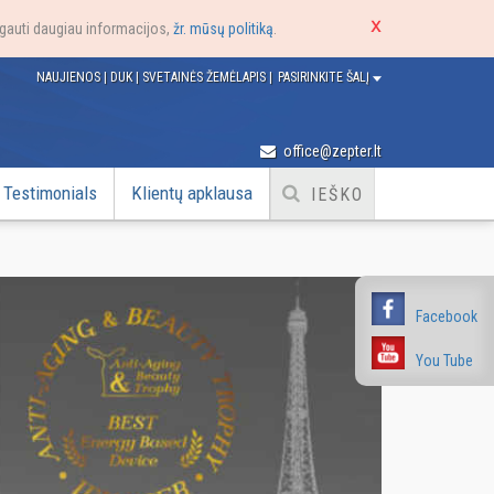
e gauti daugiau informacijos,
žr. mūsų politiką
.
NAUJIENOS
|
DUK
|
SVETAINĖS ŽEMĖLAPIS
|
PASIRINKITE ŠALĮ
office@zepter.lt
Testimonials
Klientų apklausa
Facebook
You Tube