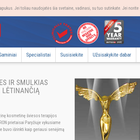
apukus. Jei toliau naudojatės šia svetaine, vadinasi, su tuo sutinkate. Jei norit
Gaminiai
Specialistai
Susisiekite
Užsisakykite dabar
ES IR SMULKIAS
 LĖTINANČIĄ
zinę kosmetinę šviesos terapijos
RON prietaisai Paryžiuje vykusiame
 buvo išrinkti kaip geriausi senėjimą