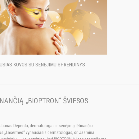
AUSIAS KOVOS SU SENĖJIMU SPRENDINYS
INANČIĄ „BIOPTRON“ ŠVIESOS
ristianas Deperdu, dermatologas ir senėjimą lėtinančio
ikos „Lasermed“ vyriausiasis dermatologas, dr. Jasmina