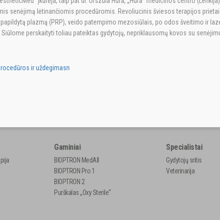
estheticMed“ įkūrėja, taip pat dr. Urszula Hura, „Hura“ medicinos centro (Lenkija)
riomis senėjimą lėtinančiomis procedūromis. Revoliucinis šviesos terapijos prie
apildytą plazmą (PRP), veido patempimo mezosiūlais, po odos šveitimo ir lazeri
 Siūlome perskaityti toliau pateiktas gydytojų, nepriklausomų kovos su senėji
 procedūros ir uždegimasn
Gaminiai
Specialistai
pija
BIOPTRON MedAll
Gydytojų sritis
BIOPTRON Pro 1
Veterinarija
BIOPTRON 2
Purškalas „Oxy Sterile“