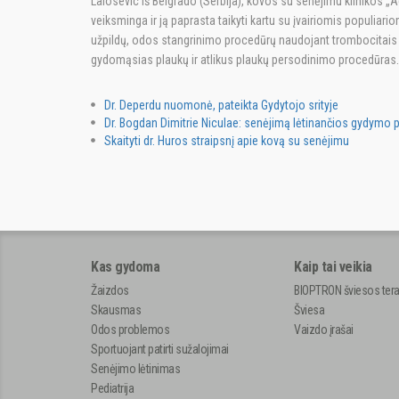
Lalosevic iš Belgrado (Serbija), kovos su senėjimu klinikos „A
veiksminga ir ją paprasta taikyti kartu su įvairiomis populia
užpildų, odos stangrinimo procedūrų naudojant trombocitais p
gydomąsias plaukų ir atlikus plaukų persodinimo procedūras.
Dr. Deperdu nuomonė, pateikta Gydytojo srityje
Dr. Bogdan Dimitrie Niculae: senėjimą lėtinančios gydymo
Skaityti dr. Huros straipsnį apie kovą su senėjimu
Kas gydoma
Kaip tai veikia
Žaizdos
BIOPTRON šviesos tera
Skausmas
Šviesa
Odos problemos
Vaizdo įrašai
Sportuojant patirti sužalojimai
Senėjimo lėtinimas
Pediatrija