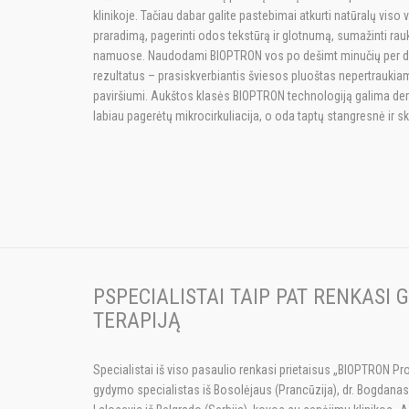
klinikoje. Tačiau dabar galite pastebimai atkurti natūralų viso
praradimą, pagerinti odos tekstūrą ir glotnumą, sumažinti rauk
namuose. Naudodami BIOPTRON vos po dešimt minučių per di
rezultatus – prasiskverbiantis šviesos pluoštas nepertrauki
paviršiumi. Aukštos klasės BIOPTRON technologiją galima deri
labiau pagerėtų mikrocirkuliacija, o oda taptų stangresnė ir s
PSPECIALISTAI TAIP PAT RENKASI
TERAPIJĄ
Specialistai iš viso pasaulio renkasi prietaisus „BIOPTRON Pro
gydymo specialistas iš Bosolėjaus (Prancūzija), dr. Bogdanas