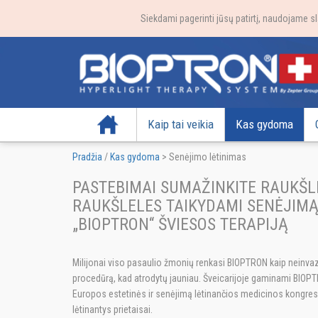
Siekdami pagerinti jūsų patirtį, naudojame sl
Pradžia
Kaip tai veikia
Kas gydoma
Pradžia
/
Kas gydoma
>
Senėjimo lėtinimas
PASTEBIMAI SUMAŽINKITE RAUKŠL
RAUKŠLELES TAIKYDAMI SENĖJIMĄ
„BIOPTRON“ ŠVIESOS TERAPIJĄ
Milijonai viso pasaulio žmonių renkasi BIOPTRON kaip neinva
procedūrą, kad atrodytų jauniau. Šveicarijoje gaminami BIOPT
Europos estetinės ir senėjimą lėtinančios medicinos kongrese
lėtinantys prietaisai.