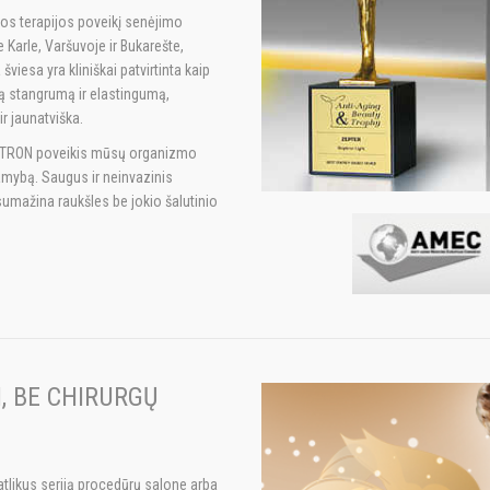
sos terapijos poveikį senėjimo
Karle, Varšuvoje ir Bukarešte,
iesa yra kliniškai patvirtinta kaip
tą stangrumą ir elastingumą,
r jaunatviška.
IOPTRON poveikis mūsų organizmo
amybą. Saugus ir neinvazinis
mažina raukšles be jokio šalutinio
, BE CHIRURGŲ
atlikus seriją procedūrų salone arba