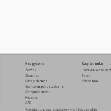
Kas gydoma
Kaip tai veikia
Žaizdos
BIOPTRON šviesos tera
Skausmas
Šviesa
Odos problemos
Vaizdo įrašai
Sportuojant patirti sužalojimai
Senėjimo lėtinimas
Pediatrija
SAD
Visos teisės saugomos.
Naudojimo sąlygos
|
Privatumo politika
|