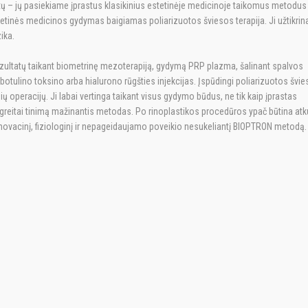
atų – jų pasiekiame įprastus klasikinius estetinėje medicinoje taikomus metodus
tetinės medicinos gydymas baigiamas poliarizuotos šviesos terapija. Ji užtikrin
ika.
zultatų taikant biometrinę mezoterapiją, gydymą PRP plazma, šalinant spalvos
botulino toksino arba hialurono rūgšties injekcijas. Įspūdingi poliarizuotos švi
ų operacijų. Ji labai vertinga taikant visus gydymo būdus, ne tik kaip įprastas
ip greitai tinimą mažinantis metodas. Po rinoplastikos procedūros ypač būtina atku
novacinį, fiziologinį ir nepageidaujamo poveikio nesukeliantį BIOPTRON metodą.