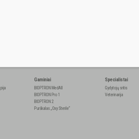
Gaminiai
Specialistai
pija
BIOPTRON MedAll
Gydytojų sritis
BIOPTRON Pro 1
Veterinarija
BIOPTRON 2
Purškalas „Oxy Sterile“