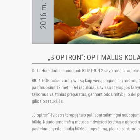
2016 m. vasaris
„BIOPTRON“: OPTIMALUS KOL
Dr. U. Hura darbe, naudojanti BIOPTRON 2 savo medicinos klin
BIOPTRON poliarizuotą šviesą kaip vieną pagrindinių metodų,
pastaruosius 18 metų. Dėl reguliaraus šviesos terapijos taik
taikomus vaistinius preparatus, gerinant odos mitybą, o dėl pu
giliosios raukšlės.
„Bioptron“ šviesos terapiją taip pat labai sėkmingai naudojam
būklę. Naudojame mišrų metodą – šviesos terapiją ir galvos m
pastebime greitą plaukų būklės pagerėjimą, plaukų slinkimo su