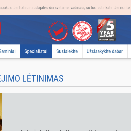
apukus. Jei toliau naudojatės šia svetaine, vadinasi, su tuo sutinkate. Jei norit
Gaminiai
Specialistai
Susisiekite
Užsisakykite dabar
ĖJIMO LĖTINIMAS