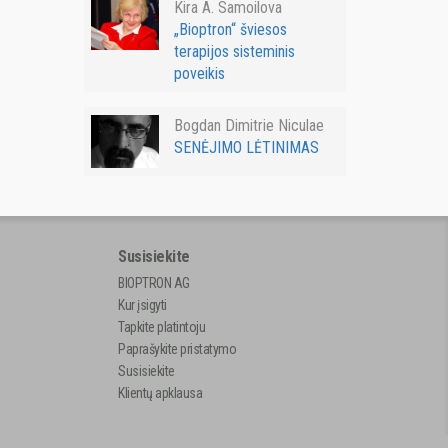
Kira A. Samoilova
„Bioptron“ šviesos
terapijos sisteminis
poveikis
Bogdan Dimitrie Niculae
SENĖJIMO LĖTINIMAS
Susisiekite
BIOPTRON AG
Kur įsigyti
Tapkite platintoju
Paprašykite pristatymo
Susisiekite
Klientų apklausa