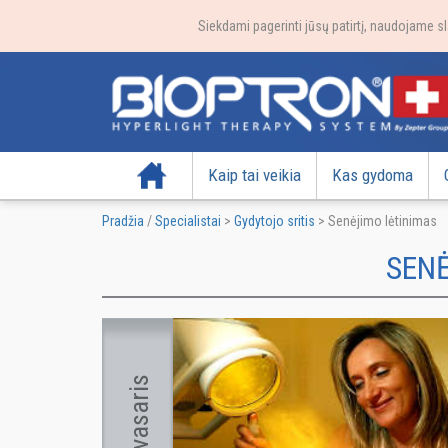
Siekdami pagerinti jūsų patirtį, naudojame sl
Pradžia
Kaip tai veikia
Kas gydoma
Pradžia
/
Specialistai
>
Gydytojo sritis
>
Senėjimo lėtinimas
SEN