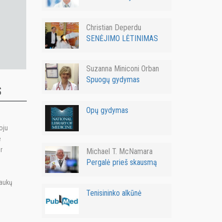
Christian Deperdu
SENĖJIMO LĖTINIMAS
Suzanna Miniconi Orban
Spuogų gydymas
S
Opų gydymas
oju
e
r
Michael T. McNamara
Pergalė prieš skausmą
laukų
Tenisininko alkūnė