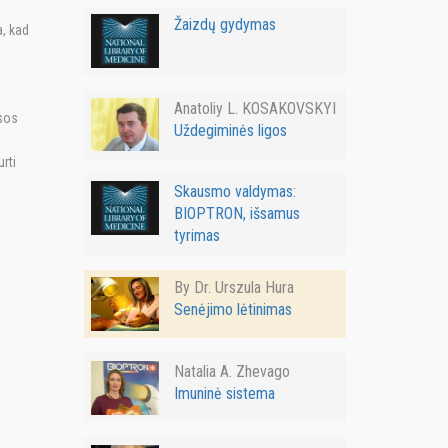
Žaizdų gydymas
a, kad
Anatoliy L. KOSAKOVSKYI
esos
Uždegiminės ligos
rti
Skausmo valdymas:
BIOPTRON, išsamus
tyrimas
By Dr. Urszula Hura
Senėjimo lėtinimas
Natalia A. Zhevago
Imuninė sistema