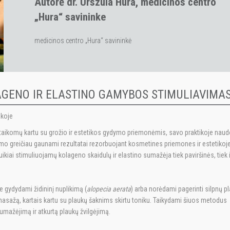
Autorė dr. Urszula Hura, medicinos centro
„Hura“ savininke
medicinos centro „Hura“ savininkė
AGENO IR ELASTINO GAMYBOS STIMULIAVIMA
ikoje
 taikomų kartu su grožio ir estetikos gydymo priemonėmis, savo praktikoje naud
ymo greičiau gaunami rezultatai rezorbuojant kosmetines priemones ir estetikoj
ikiai stimuliuojamų kolageno skaidulų ir elastino sumažėja tiek paviršinės, tiek i
e gydydami židininį nuplikimą (
alopecia aerata
) arba norėdami pagerinti silpnų p
asažą, kartais kartu su plaukų šaknims skirtu toniku. Taikydami šiuos metodus
mažėjimą ir atkurtą plaukų žvilgėjimą.