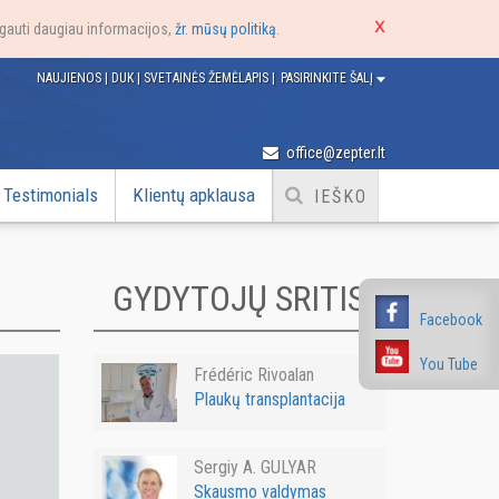
e gauti daugiau informacijos,
žr. mūsų politiką
.
NAUJIENOS
|
DUK
|
SVETAINĖS ŽEMĖLAPIS
|
PASIRINKITE ŠALĮ
office@zepter.lt
Testimonials
Klientų apklausa
GYDYTOJŲ SRITIS
Facebook
You Tube
Frédéric Rivoalan
Plaukų transplantacija
Sergiy A. GULYAR
Skausmo valdymas