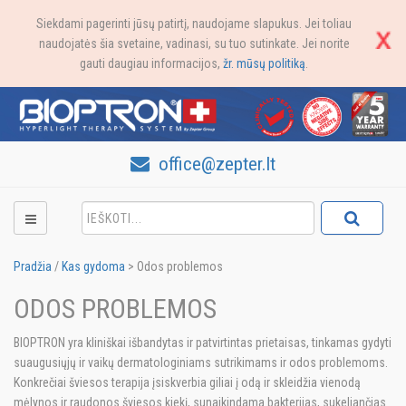
Siekdami pagerinti jūsų patirtį, naudojame slapukus. Jei toliau
naudojatės šia svetaine, vadinasi, su tuo sutinkate. Jei norite
gauti daugiau informacijos,
žr. mūsų politiką
.
office@zepter.lt
Pradžia
/
Kas gydoma
>
Odos problemos
ODOS PROBLEMOS
BIOPTRON yra kliniškai išbandytas ir patvirtintas prietaisas, tinkamas gydyti
suaugusiųjų ir vaikų dermatologiniams sutrikimams ir odos problemoms.
Konkrečiai šviesos terapija įsiskverbia giliai į odą ir skleidžia vienodą
mėlynos ir raudonos šviesos kiekį, sunaikindama bakterijas, sukeliančias