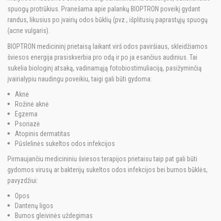
spuogų protrūkius. Pranešama apie palankų BIOPTRON poveikį gydant
randus, likusius po įvairių odos būklių (pvz., išplitusių paprastųjų spuogų
(acne vulgaris).
BIOPTRON medicininį prietaisą laikant virš odos paviršiaus, skleidžiamos
šviesos energija prasiskverbia pro odą ir po ja esančius audinius. Tai
sukelia biologinį atsaką, vadinamąją fotobiostimuliaciją, pasižyminčią
įvairialypiu naudingu poveikiu, taigi gali būti gydoma:
Aknė
Rožinė aknė
Egzema
Psoriazė
Atopinis dermatitas
Pūslelinės sukeltos odos infekcijos
Pirmaujančiu medicininiu šviesos terapijos prietaisu taip pat gali būti
gydomos virusų ar bakterijų sukeltos odos infekcijos bei burnos būklės,
pavyzdžiui:
Opos
Dantenų ligos
Burnos gleivinės uždegimas