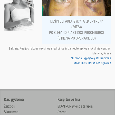
DEŠINIOJI AKIS, GYDYTA „BIOPTRON“
ŠVIESA
PO BLEFAROPLASTIKOS PROCEDŪROS
(5 DIENA PO OPERACIJOS)
Šaltinis:
Rusijos rekonstrukcinės medicinos ir balneoterapijos mokslinis centras,
Maskva, Rusija
Nuoroda į gydytojų atsiliepimus
Mokslinės literatūros sąrašas
Kas gydoma
Kaip tai veikia
Žaizdos
BIOPTRON šviesos terapija
Skausmas
Šviesa