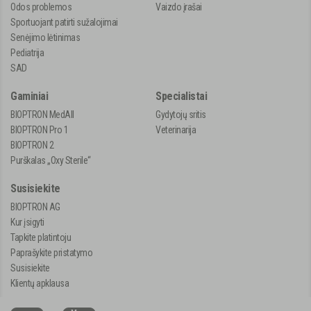
Odos problemos
Vaizdo įrašai
Sportuojant patirti sužalojimai
Senėjimo lėtinimas
Pediatrija
SAD
Gaminiai
Specialistai
BIOPTRON MedAll
Gydytojų sritis
BIOPTRON Pro 1
Veterinarija
BIOPTRON 2
Purškalas „Oxy Sterile“
Susisiekite
BIOPTRON AG
Kur įsigyti
Tapkite platintoju
Paprašykite pristatymo
Susisiekite
Klientų apklausa