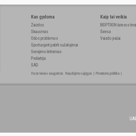
Kas gydoma
Kaip tai veikia
Žaizdos
BIOPTRON šviesos tera
Skausmas
Šviesa
Odos problemos
Vaizdo įrašai
Sportuojant patirti sužalojimai
Senėjimo lėtinimas
Pediatrija
SAD
Visos teisės saugomos.
Naudojimo sąlygos
|
Privatumo politika
|
UAB