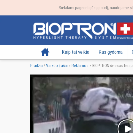
Siekdami pagerinti jūsų patirtį, naudojame sl
Pradžia
Kaip tai veikia
Kas gydoma
Pradžia
/
Vaizdo įrašai
>
Reklamos
>
BIOPTRON šviesos terapij