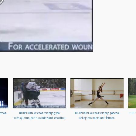
ormos
BIOPTRON šviesos terapija gydo
BIOPTRON šviesos terapija padeda
BIOPT
sužalojimus, patirtus žaidžiant ledo ritulį
šokėjams neprarasti formos