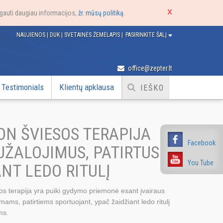
e gauti daugiau informacijos,
žr. mūsų politiką
.
NAUJIENOS
|
DUK
|
SVETAINĖS ŽEMĖLAPIS
|
PASIRINKITE ŠALĮ
office@zepter.lt
Testimonials
Klientų apklausa
ON ŠVIESOS TERAPIJA
Facebook
UŽALOJIMUS, PATIRTUS
You Tube
NT LEDO RITULĮ
 terapija yra puiki gydymo priemonė esant įvairaus
ams, patirtiems sportuojant, ypač žaidžiant ledo ritulį
ms.