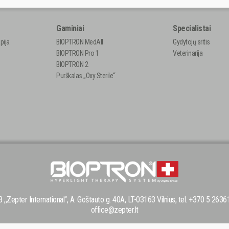
Gaminiai
Specialistai
pija
BIOPTRON MedAll
Gydytojų sritis
BIOPTRON Pro 1
Veterinarija
BIOPTRON 2
Purškalas „Oxy Sterile“
 ,,Zepter International“, A. Goštauto g. 40A, LT-03163 Vilnius, tel. +370 5 2636
office@zepter.lt