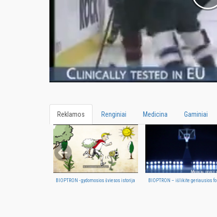
Reklamos
Renginiai
Medicina
Gaminiai
BIOPTRON - gydomosios šviesos istorija
BIOPTRON – išlikite geriausios f