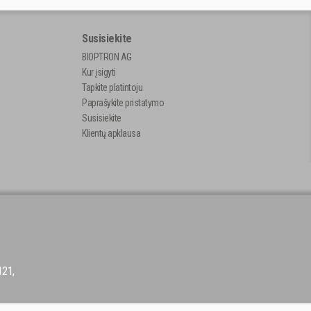
Susisiekite
BIOPTRON AG
Kur įsigyti
Tapkite platintoju
Paprašykite pristatymo
Susisiekite
Klientų apklausa
121,