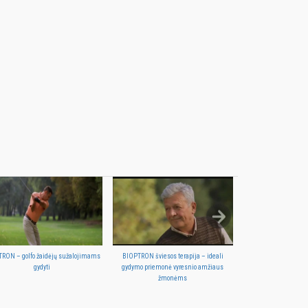
RON – golfo žaidėjų sužalojimams
BIOPTRON šviesos terapija – ideali
BIOPTRON 
gydyti
gydymo priemonė vyresnio amžiaus
žmonėms