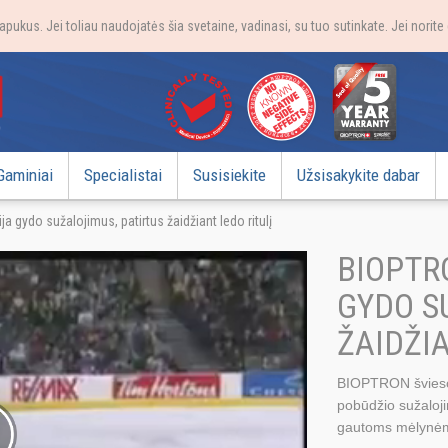
apukus. Jei toliau naudojatės šia svetaine, vadinasi, su tuo sutinkate. Jei norit
Gaminiai
Specialistai
Susisiekite
Užsisakykite dabar
a gydo sužalojimus, patirtus žaidžiant ledo ritulį
BIOPTR
GYDO S
ŽAIDŽIA
BIOPTRON šviesos
pobūdžio sužalojim
gautoms mėlynė