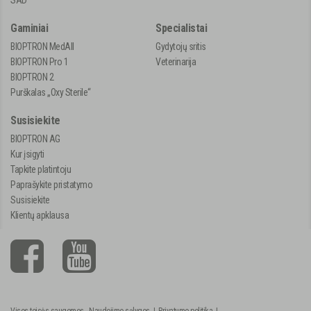
Gaminiai
Specialistai
BIOPTRON MedAll
Gydytojų sritis
BIOPTRON Pro 1
Veterinarija
BIOPTRON 2
Purškalas „Oxy Sterile“
Susisiekite
BIOPTRON AG
Kur įsigyti
Tapkite platintoju
Paprašykite pristatymo
Susisiekite
Klientų apklausa
Visos teisės saugomos.
Naudojimo sąlygos
|
Privatumo politika
|