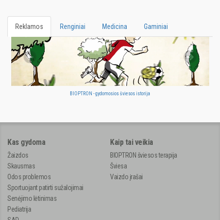
Reklamos
Renginiai
Medicina
Gaminiai
BIOPTRON - gydomosios šviesos istorija
Kas gydoma
Kaip tai veikia
Žaizdos
BIOPTRON šviesos terapija
Skausmas
Šviesa
Odos problemos
Vaizdo įrašai
Sportuojant patirti sužalojimai
Senėjimo lėtinimas
Pediatrija
SAD