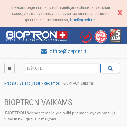
Siekdami pagerinti jūsų patirtį, naudojame slapukus. Jei toliau
naudojatės šia svetaine, vadinasi, su tuo sutinkate. Jei norite
gauti daugiau informacijos,
žr. mūsų politiką
.
office@zepter.lt
Pradžia
/
Vaizdo įrašai
>
Reklamos
>
BIOPTRON vaikams
BIOPTRON VAIKAMS
BIOPTRON šviesos terapija yra puiki priemonė gydyti mažųjų
futbolininkų guzus ir mėlynes.